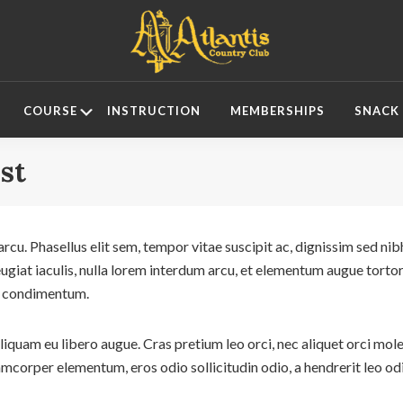
Atlantis
Country
Submenu
COURSE
INSTRUCTION
MEMBERSHIPS
SNACK
Club
ost
arcu. Phasellus elit sem, tempor vitae suscipit ac, dignissim sed ni
eugiat iaculis, nulla lorem interdum arcu, et elementum augue tortor
ae condimentum.
quam eu libero augue. Cras pretium leo orci, nec aliquet orci mole
mcorper elementum, eros odio sollicitudin odio, a hendrerit leo odi