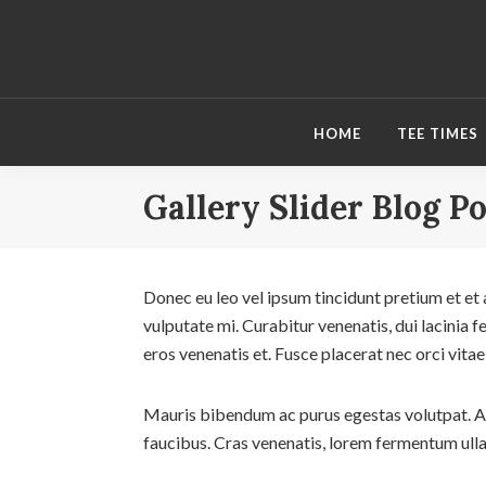
Skip
Skip
Skip
to
to
to
primary
main
footer
navigation
content
HOME
TEE TIMES
Gallery Slider Blog P
Donec eu leo vel ipsum tincidunt pretium et et 
vulputate mi. Curabitur venenatis, dui lacinia f
eros venenatis et. Fusce placerat nec orci vit
Mauris bibendum ac purus egestas volutpat. Ali
faucibus. Cras venenatis, lorem fermentum ulla