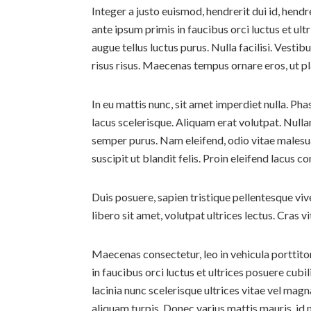
Integer a justo euismod, hendrerit dui id, hendr
ante ipsum primis in faucibus orci luctus et ult
augue tellus luctus purus. Nulla facilisi. Vest
risus risus. Maecenas tempus ornare eros, ut pl
In eu mattis nunc, sit amet imperdiet nulla. Pha
lacus scelerisque. Aliquam erat volutpat. Nulla
semper purus. Nam eleifend, odio vitae malesuad
suscipit ut blandit felis. Proin eleifend lacus 
Duis posuere, sapien tristique pellentesque viv
libero sit amet, volutpat ultrices lectus. Cras v
Maecenas consectetur, leo in vehicula porttitor,
in faucibus orci luctus et ultrices posuere cubi
lacinia nunc scelerisque ultrices vitae vel magn
aliquam turpis. Donec varius mattis mauris, id 