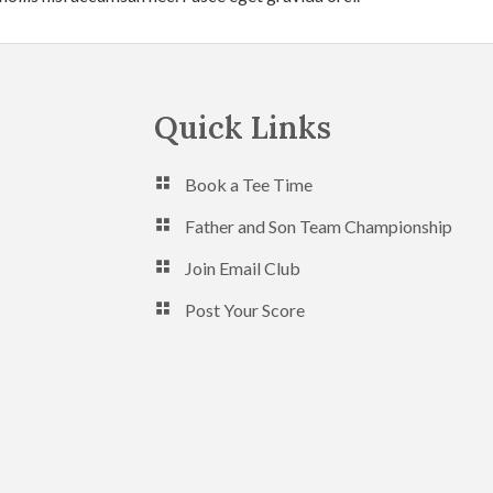
Quick Links
Book a Tee Time
Father and Son Team Championship
Join Email Club
Post Your Score