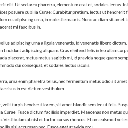
erit elit. Ut sed arcu pharetra, elementum erat et, sodales lectus. 
rices posuere cubilia Curae; Curabitur pretium, lectus ut hendrerit f
ibulum eu adipiscing urna, in molestie mauris. Nunc ac diam sit amet
acerat mi faucibus in.
sellus adipiscing urna a ligula venenatis, id venenatis libero dictum
m tincidunt adipiscing aliquam. Cras eleifend felis in leo ullamcorp
a placerat, metus metus sagittis mi, id gravida neque quam semper 
commodo dui consequat, et sodales lectus iaculis.
erra, urna enim pharetra tellus, nec fermentum metus odio sit amet 
itae risus in est dictum vestibulum.
 velit turpis hendrerit lorem, sit amet blandit sem leo ut felis. Su
lia Curae; Fusce dictum facilisis imperdiet. Maecenas non metus quis
a. Vestibulum at nisl et tortor cursus rhoncus. Etiam euismod vel ero
mollis nisi accumsan nec. Fusce eget gravida orci.